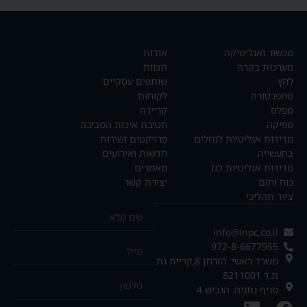
מכשור ואנליטיקה
אודות
מערכות בקרה
הצוות
לחץ
שותפים עסקיים
טמפרטורה
לקוחות
מפלס
קריירה
ספיקה
חטיבת איכות הסביבה
מדידות אנליטיות לנוזלים
פרויקטים ושירות
בתעשייה
חדשות ואירועים
מדידות אנליטיות לגז
מאמרים
כוח וחום
יצירת קשר
ציוד תהליכי
info@inpc.co.il
972-8-6677955
משרד ראשי: הזרחן 8,קריית גת.
ת.ד 8211001
סניף נתניה: הגביש 4