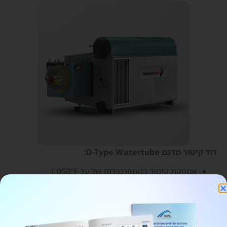
דוד קיטור מדגם D-Type Watertube:
אספקת קיטור בטמפרטורות של עד 1,050°F
תפוקת קיטור בטווח של 10,000 עד 500,000 ליברות
לשעה (lb/hr)
התאמה להפעלה בגז טבעי, סולר #2 ו־#6, דלקי זיקוק,
דלקים חלופיים או שילוב דלקים