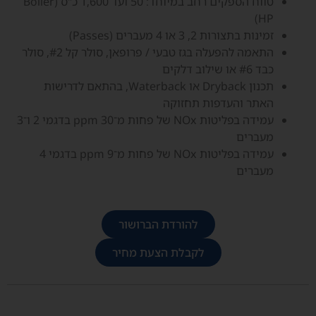
טווח הספקים רחב במיוחד: 50 ועד 1,600 כ"ס (Boiler
HP)
זמינות בתצורות 2, 3 או 4 מעברים (Passes)
התאמה להפעלה בגז טבעי / פרופאן, סולר קל #2, סולר
כבד #6 או שילוב דלקים
תכנון Dryback או Waterback, בהתאם לדרישות
האתר והעדפות תחזוקה
עמידה בפליטות NOx של פחות מ־30 ppm בדגמי 2 ו־3
מעברים
עמידה בפליטות NOx של פחות מ־9 ppm בדגמי 4
מעברים
להורדת הברושור
לקבלת הצעת מחיר