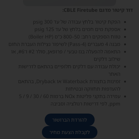
דוּד קיטור מדגם CBLE Firetube:
הפקת קיטור בלחץ עבודה של עד 300 psig
אספקת מים חמים בלחץ של עד 125 psig
טווח הספקים רחב: 50–800 כ"ס (Boiler HP)
מבנה 4 מעברים (4-Pass) לשיפור נצילות העברת החום
התאמה להפעלה בגז טבעי / פרופאן, סולר #2 ו־#6, או
שילוב דלקים
יכולת עבודה עם דלקים חלופיים בהתאם לדרישות
האתר
זמינות בתצורת Waterback או Dryback, בהתאם
להעדפות תחזוקה ובטיחות
עמידה בתקני פליטות NOx ברמות 60 / 30 / 9 / 5
ppm, לפי דרישות רגולציה וסביבה
להורדת הברושור
לקבלת הצעת מחיר